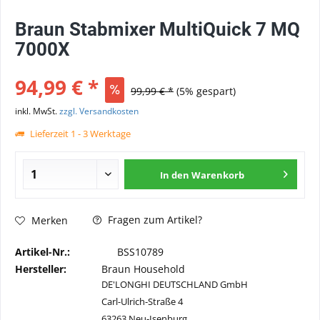
Braun Stabmixer MultiQuick 7 MQ
7000X
94,99 € *
99,99 € *
(5% gespart)
inkl. MwSt.
zzgl. Versandkosten
Lieferzeit 1 - 3 Werktage
In den
Warenkorb
Fragen zum Artikel?
Merken
Artikel-Nr.:
BSS10789
Hersteller:
Braun Household
DE'LONGHI DEUTSCHLAND GmbH
Carl-Ulrich-Straße 4
63263 Neu-Isenburg