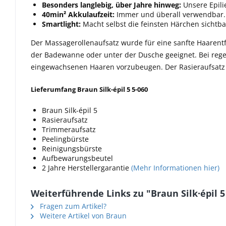
Besonders langlebig, über Jahre hinweg:
Unsere Epili
40min² Akkulaufzeit:
Immer und überall verwendbar.
Smartlight:
Macht selbst die feinsten Härchen sichtba
Der Massagerollenaufsatz wurde für eine sanfte Haarentfe
der Badewanne oder unter der Dusche geeignet. Bei reg
eingewachsenen Haaren vorzubeugen. Der Rasieraufsatz u
Lieferumfang Braun Silk-épil 5 5-060
Braun Silk-épil 5
Rasieraufsatz
Trimmeraufsatz
Peelingbürste
Reinigungsbürste
Aufbewarungsbeutel
2 Jahre Herstellergarantie
(Mehr Informationen hier)
Weiterführende Links zu "Braun Silk·épil 5 
Fragen zum Artikel?
Weitere Artikel von Braun