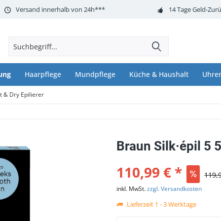
Versand innerhalb von 24h***
14 Tage Geld-Zurü
ung
Haarpflege
Mundpflege
Küche & Haushalt
Uhre
t & Dry Epilierer
Braun Silk·épil 5 
110,99 € *
119,
inkl. MwSt.
zzgl. Versandkosten
Lieferzeit 1 - 3 Werktage