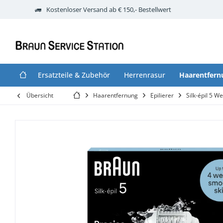
Kostenloser Versand ab € 150,- Bestellwert
Ersatzteile & Zubehör
Herrenrasur
Haarentfern
Übersicht
Haarentfernung
Epilierer
Silk-épil 5 We