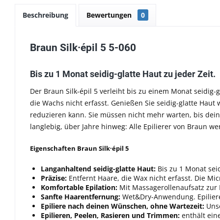
Beschreibung
Bewertungen
0
Braun Silk·épil 5 5-060
Bis zu 1 Monat seidig-glatte Haut zu jeder Zeit.
Der Braun Silk-épil 5 verleiht bis zu einem Monat seidig-g
die Wachs nicht erfasst.
Genießen Sie seidig-glatte Haut
reduzieren kann. Sie
müssen nicht mehr warten, bis deine
langlebig, über Jahre hinweg: Alle Epilierer von Braun we
Eigenschaften Braun Silk·épil 5
Langanhaltend seidig-glatte Haut:
Bis zu 1 Monat sei
Präzise:
Entfernt Haare, die Wax nicht erfasst. Die M
Komfortable Epilation:
Mit Massagerollenaufsatz zur
Sanfte Haarentfernung:
Wet&Dry-Anwendung. Epiliere
Epiliere nach deinen Wünschen, ohne Wartezeit:
Unse
Epilieren, Peelen, Rasieren und Trimmen:
enthält ein