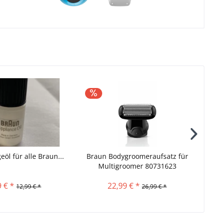
eöl für alle Braun...
Braun Bodygroomeraufsatz für
Bra
Multigroomer 80731623
9 € *
22,99 € *
12,99 € *
26,99 € *