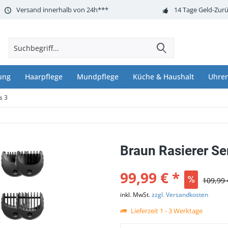
Versand innerhalb von 24h***
14 Tage Geld-Zurü
ung
Haarpflege
Mundpflege
Küche & Haushalt
Uhre
s 3
Braun Rasierer Se
99,99 € *
109,99 
inkl. MwSt.
zzgl. Versandkosten
Lieferzeit 1 - 3 Werktage