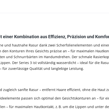
t einer Kombination aus Effizienz, Präzision und Komfo
liche und hautnahe Rasur dank zwei Scherfolienelementen und einem
ich den Konturen Ihres Gesichts präzise an – für maximalen Hautko
tten und Schnurrbärten im Handumdrehen. Der schmale Rasierkopf
ppen. Der Series 3 ist vollständig wasserdicht – ideal für die Ras
 für zuverlässige Qualität und langlebige Leistung.
d zugleich sanfte Rasur – entfernt Haare effizient, ohne die Haut z
eelemente passen sich optimal den Gesichtskonturen an – für ei
len – für maximalen Hautkontakt, z. B. um die Lippen und unter de