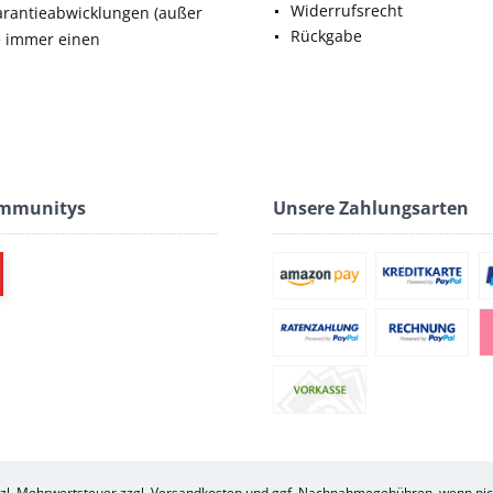
Widerrufsrecht
rantieabwicklungen (außer
Rückgabe
ie immer einen
ommunitys
Unsere Zahlungsarten
etzl. Mehrwertsteuer zzgl.
Versandkosten
und ggf. Nachnahmegebühren, wenn nich