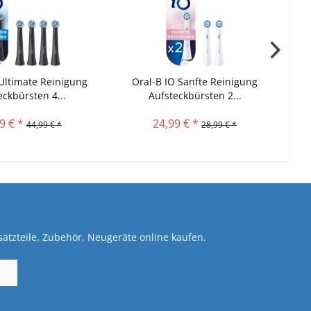
T
 Ultimate Reinigung
Oral-B IO Sanfte Reinigung
eckbürsten 4...
Aufsteckbürsten 2...
A
9 € *
24,99 € *
44,99 € *
28,99 € *
atzteile, Zubehör, Neugeräte online kaufen.