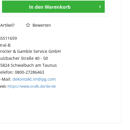
In den
Warenkorb
Artikel?
Bewerten
BSS11659
Oral-B
Procter & Gamble Service GmbH
Sulzbacher Straße 40 - 50
65824 Schwalbach am Taunus
Telefon: 0800-27286463
E-Mail:
dekontakt.im@pg.com
Web:
https://www.oralb.de/de-de