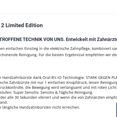
2 Limited Edition
FENE TECHNIK VON UNS. Entwickelt mit Zahnärzten, p
 den einfachen Einstieg in die elektrische Zahnpflege, kombiniert 
r schonende Reinigung. Für die besten Ergebnisse empfehlen wir de
en Handzahnbürste dank Oral-B's iO-Technologie: STARK GEGEN 
rische Zahnbürste mit nur 1 einfachen Knopfdruck, leisen Reinigu
ckkontrolle, die Bewegung wird verlangsamt und mit roten Licht s
tufen: Super Sensitiv, Sensitiv & Tägliche Reinigung.
,
der alle 30 Sekunden vibriert und wenn die von Zahnärzten empfo
tand.
ie längliche Handzahnbürsten nicht erreichen.