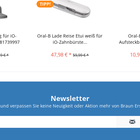
TIPP!
 für iO-
Oral-B Lade Reise Etui weiß für
Oral-
 81739997
iO-Zahnbürste...
Aufsteckb
47,98 € *
10,9
9 € *
59,99 € *
Newsletter
und verpassen Sie keine Neuigkeit oder Aktion mehr von Braun Ers