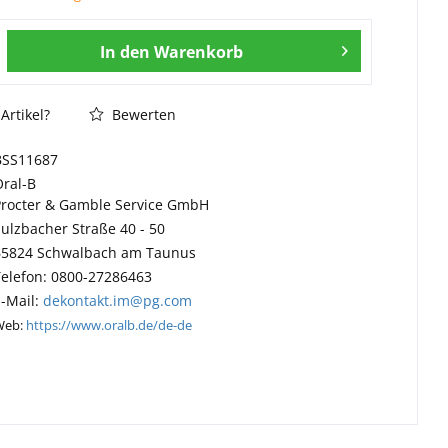
In den
Warenkorb
Artikel?
Bewerten
BSS11687
Oral-B
Procter & Gamble Service GmbH
Sulzbacher Straße 40 - 50
65824 Schwalbach am Taunus
Telefon: 0800-27286463
E-Mail:
dekontakt.im@pg.com
Web:
https://www.oralb.de/de-de