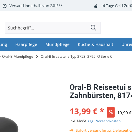
Versand innerhalb von 24h***
14 Tage Geld-Zurü
nung
Haarpflege
Mundpflege
Küche & Haushalt
Uhre
ör Oral-B Mundpflege
Oral-B Ersatzteile Typ 3753, 3795 IO Serie 6
Oral-B Reiseetui s
Zahnbürsten, 81
13,99 € *
19,99 €
inkl. MwSt.
zzgl. Versandkosten
Sofort versandfertig, Lieferzeit 