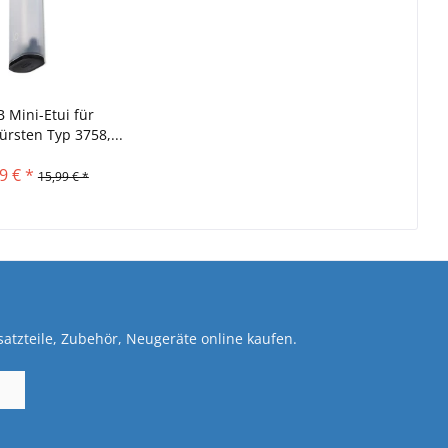
B Mini-Etui für
ürsten Typ 3758,...
9 € *
15,99 € *
atzteile, Zubehör, Neugeräte online kaufen.