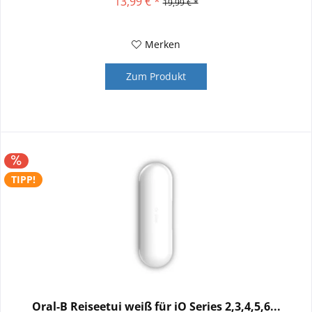
13,99 € *
19,99 € *
Merken
Zum Produkt
TIPP!
Oral-B Reiseetui weiß für iO Series 2,3,4,5,6...