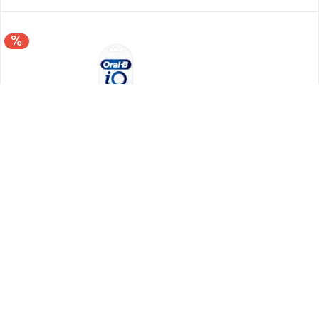
Oral-B IO Ultimate Reinigung Aufsteckbürsten...
Oral-B Ersatzzahnbürsten IO Ultimate Reinigung 5+1 Mit
revolutionärer IO Technologie bis in die Borstenspitzen,
verleihen Sie dem Zähneputzen eine persönliche Note.
Achtung! Passend nur für Oral-B IO Zahnbürsten! Die...
49,99 € *
59,99 € *