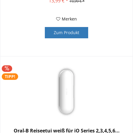
13,99 € *
19,99 € *
Merken
Zum Produkt
TIPP!
Oral-B Reiseetui weiß für iO Series 2,3,4,5,6...