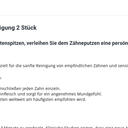
igung 2 Stück
rstenspitzen, verleihen Sie dem Zähneputzen eine persö
ziell für die sanfte Reinigung von empfindlichen Zähnen und sensi
n.
umschließen jeden Zahn einzeln.
ahnfleisch und sorgt für ein angenehmes Mundgefühl.
rzten weltweit am häufigsten empfohlen wird.
 3 Monate zu wechseln. Klinische Studien zeigen, dass eine neue 