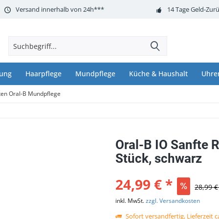
Versand innerhalb von 24h***
14 Tage Geld-Zurü
nung
Haarpflege
Mundpflege
Küche & Haushalt
Uhre
ten Oral-B Mundpflege
Oral-B IO Sanfte 
Stück, schwarz
24,99 € *
28,99 €
inkl. MwSt.
zzgl. Versandkosten
Sofort versandfertig, Lieferzeit 