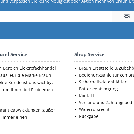
und verpassen Sie keine Neuigkeit oder Aktion mehr von Braun Ers
 und Service
Shop Service
m Bereich Elektrofachhandel
Braun Ersatzteile & Zubehö
Bedienungsanleitungen Br
aus. Für die Marke Braun
Sicherheitsdatenblätter
elne Kunde ist uns wichtig,
Batterieentsorgung
da,um Ihnen bei Problemen
Kontakt
Versand und Zahlungsbed
Widerrufsrecht
rantieabwicklungen (außer
Rückgabe
ie immer einen