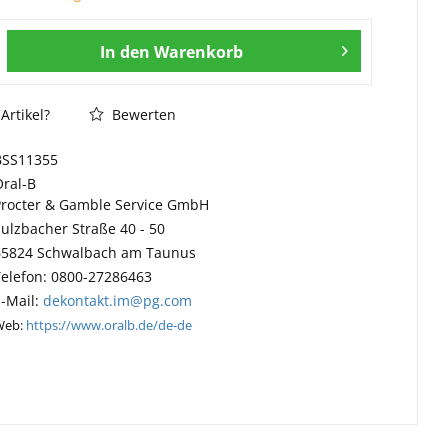
In den
Warenkorb
Artikel?
Bewerten
BSS11355
Oral-B
Procter & Gamble Service GmbH
Sulzbacher Straße 40 - 50
65824 Schwalbach am Taunus
Telefon: 0800-27286463
E-Mail:
dekontakt.im@pg.com
Web:
https://www.oralb.de/de-de