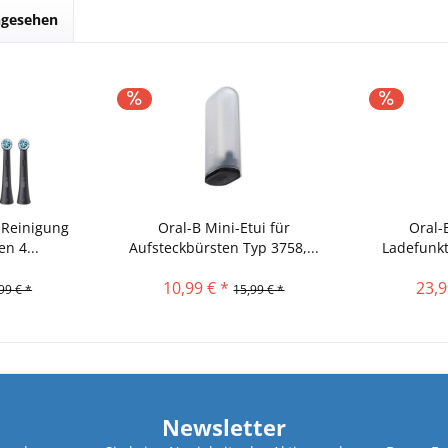
ngesehen
 Reinigung
Oral-B Mini-Etui für
Oral-
n 4...
Aufsteckbürsten Typ 3758,...
Ladefunkti
10,99 € *
23,9
99 € *
15,99 € *
Newsletter