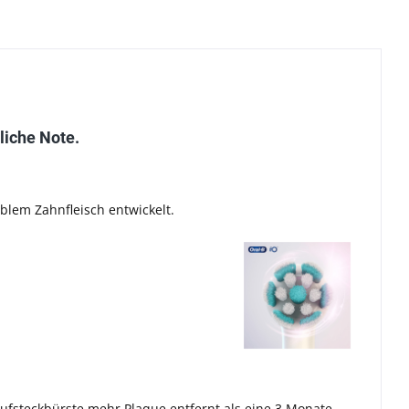
nliche Note.
blem Zahnfleisch entwickelt.
Aufsteckbürste mehr Plaque entfernt als eine 3 Monate