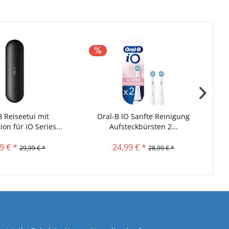
B Reiseetui mit
Oral-B IO Sanfte Reinigung
O
on für iO Series...
Aufsteckbürsten 2...
9 € *
24,99 € *
29,99 € *
28,99 € *