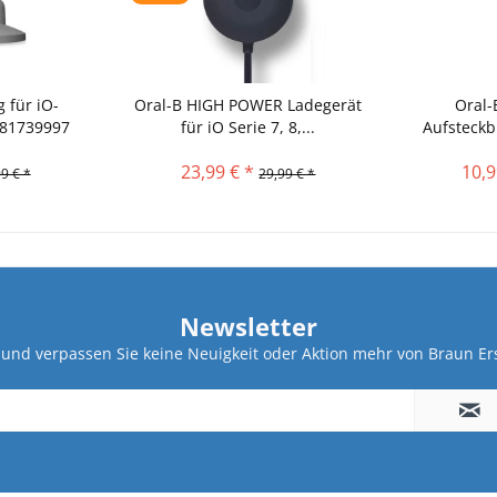
 für iO-
Oral-B HIGH POWER Ladegerät
Oral-
 81739997
für iO Serie 7, 8,...
Aufsteckb
23,99 € *
10,9
9 € *
29,99 € *
Newsletter
und verpassen Sie keine Neuigkeit oder Aktion mehr von Braun Ers