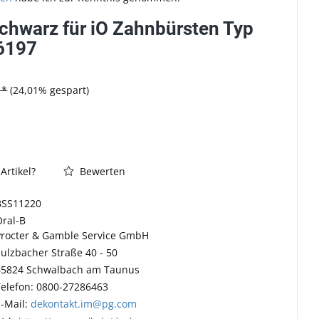
schwarz für iO Zahnbürsten Typ
6197
 *
(24,01% gespart)
Artikel?
Bewerten
BSS11220
Oral-B
Procter & Gamble Service GmbH
Sulzbacher Straße 40 - 50
65824 Schwalbach am Taunus
Telefon: 0800-27286463
E-Mail:
dekontakt.im@pg.com