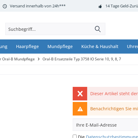
Versand innerhalb von 24h***
14 Tage Geld-Zurü
nung
Haarpflege
Mundpflege
Küche & Haushalt
Uhre
ör Oral-B Mundpflege
Oral-B Ersatzteile Typ 3758 IO Serie 10, 9, 8, 7
Dieser Artikel steht de
Benachrichtigen Sie mic
Die
Datenschutzbestimmun