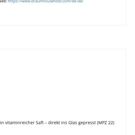
Web:
https://www.braunhousehold.com/de-de/
vitaminreicher Saft – direkt ins Glas gepresst (MPZ 22)