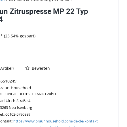
aun Zitruspresse MP 22 Typ
4
 *
(23,54% gespart)
Artikel?
Bewerten
BSS10249
Braun Household
DE'LONGHI DEUTSCHLAND GmbH
arl-Ulrich-Straße 4
63263 Neu-Isenburg
el.: 06102-5790889
Kontakt:
https://www.braunhousehold.com/de-de/kontakt