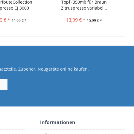
ributeCollection
Topf (350ml) für Braun
spresse CJ 3000
Zitruspresse variabel...
9 € *
13,99 € *
44,99 € *
15,99 € *
atzteile, Zubehör, Neugeräte online kaufen.
Informationen