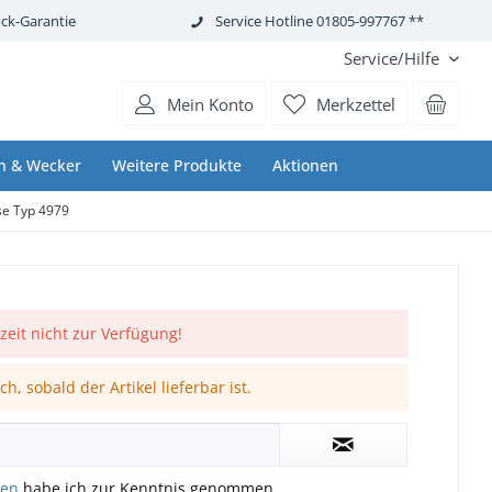
ck-Garantie
Service Hotline 01805-997767 **
Service/Hilfe
Mein Konto
Merkzettel
n & Wecker
Weitere Produkte
Aktionen
se Typ 4979
rzeit nicht zur Verfügung!
h, sobald der Artikel lieferbar ist.
gen
habe ich zur Kenntnis genommen.