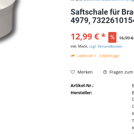
Saftschale für Br
4979, 732261015
12,99 € *
16,99 €
inkl. MwSt.
zzgl. Versandkosten
Lieferzeit 1 - 3 Werktage
Fragen zum 
Merken
Artikel-Nr.:
Hersteller:
C
T