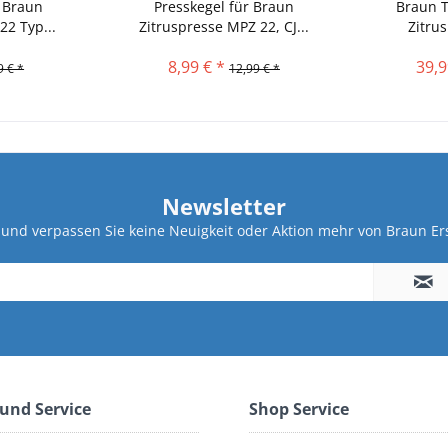
r Braun
Presskegel für Braun
Braun T
22 Typ...
Zitruspresse MPZ 22, CJ...
Zitru
8,99 € *
39,9
9 € *
12,99 € *
Newsletter
und verpassen Sie keine Neuigkeit oder Aktion mehr von Braun Ers
 und Service
Shop Service