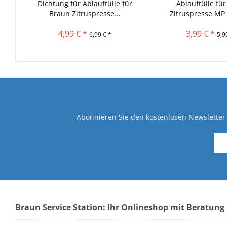
Dichtung für Ablauftülle für
Ablauftülle fü
Braun Zitruspresse...
Zitruspresse MP 
4,99 € *
3,99 € *
6,99 € *
5,9
Abonnieren Sie den kostenlosen Newsletter 
Braun Service Station: Ihr Onlineshop mit Beratung