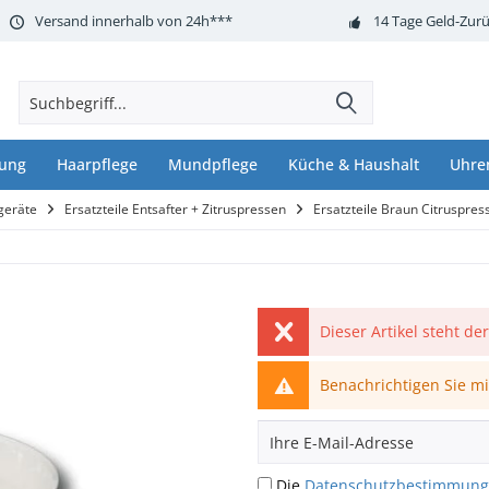
Versand innerhalb von 24h***
14 Tage Geld-Zurü
nung
Haarpflege
Mundpflege
Küche & Haushalt
Uhre
geräte
Ersatzteile Entsafter + Zitruspressen
Ersatzteile Braun Citruspres
Dieser Artikel steht de
Benachrichtigen Sie mic
Die
Datenschutzbestimmun