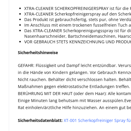
XTRA-CLEANER SCHERKOPFREINIGERSPRAY ist für die Rei
XTRA-CLEANER Scherkopfreinigerspray auf den Scherko
Das Produkt ist gebrauchsfertig, stets pur, ohne Ve
Im Anschluss mit einem trockenen fusselfreien Tuch 
Das XTRA-CLEANER Scherkopreinigungsspray ist für die
Nasenhaarschneider, Bartschneidemaschinen, Haars
VOR GEBRAUCH STETS KENNZEICHNUNG UND PRODUK
Sicherheitshinweise
GEFAHR: Flüssigkeit und Dampf leicht entzündbar. Verursa
in die Hände von Kindern gelangen. Vor Gebrauch Kennze
Nicht rauchen. Behälter dicht verschlossen halten. Behä
Maßnahmen gegen elektrostatische Entladungen treffen.
BERÜHRUNG MIT DER HAUT (oder dem Haar): Alle kontami
Einige Minuten lang behutsam mit Wasser ausspülen.Even
Rat einholen/ärztliche Hilfe hinzuziehen. An einem gut b
Sicherheitsdatenblatt:
XT-001 Scherkopfreiniger Spray fü