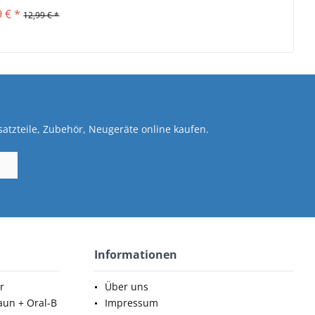
9 € *
12,99 € *
atzteile, Zubehör, Neugeräte online kaufen.
Informationen
r
Über uns
aun + Oral-B
Impressum