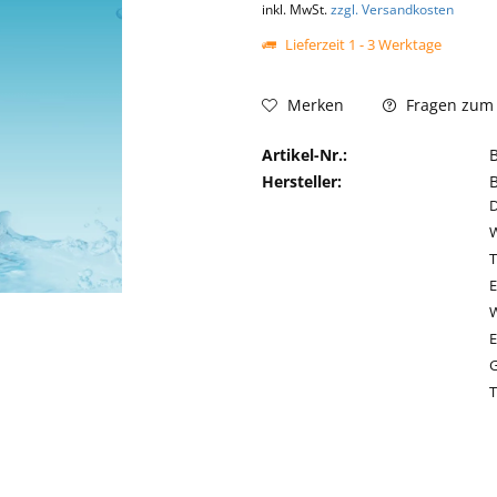
inkl. MwSt.
zzgl. Versandkosten
Lieferzeit 1 - 3 Werktage
Fragen zum 
Merken
Artikel-Nr.:
Hersteller:
D
W
T
E
E
G
T