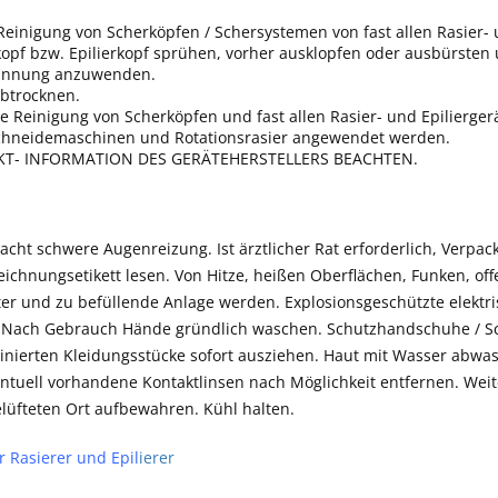
nigung von Scherköpfen / Schersystemen von fast allen Rasier- u
pf bzw. Epilierkopf sprühen, vorher ausklopfen oder ausbürsten 
rdünnung anzuwenden.
abtrocknen.
 Reinigung von Scherköpfen und fast allen Rasier- und Epilierge
chneidemaschinen und Rotationsrasier angewendet werden.
T- INFORMATION DES GERÄTEHERSTELLERS BEACHTEN.
cht schwere Augenreizung. Ist ärztlicher Rat erforderlich, Verpac
ichnungsetikett lesen. Von Hitze, heißen Oberflächen, Funken, o
lter und zu befüllende Anlage werden. Explosionsgeschützte elektr
 Nach Gebrauch Hände gründlich waschen. Schutzhandschuhe / Sch
nierten Kleidungsstücke sofort ausziehen. Haut mit Wasser abw
tuell vorhandene Kontaktlinsen nach Möglichkeit entfernen. Weit
elüfteten Ort aufbewahren. Kühl halten.
r Rasierer und Epil
ierer