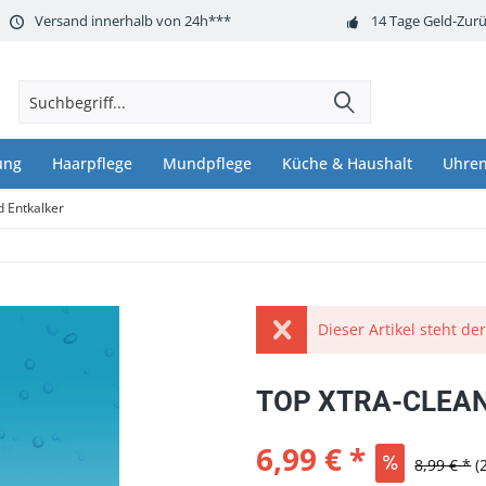
Versand innerhalb von 24h***
14 Tage Geld-Zurü
ung
Haarpflege
Mundpflege
Küche & Haushalt
Uhren
d Entkalker
Dieser Artikel steht de
TOP XTRA-CLEANE
6,99 € *
8,99 € *
(