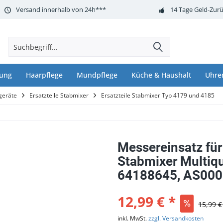
Versand innerhalb von 24h***
14 Tage Geld-Zurü
nung
Haarpflege
Mundpflege
Küche & Haushalt
Uhre
geräte
Ersatzteile Stabmixer
Ersatzteile Stabmixer Typ 4179 und 4185
Messereinsatz für
Stabmixer Multiqu
64188645, AS00
12,99 € *
15,99 €
inkl. MwSt.
zzgl. Versandkosten