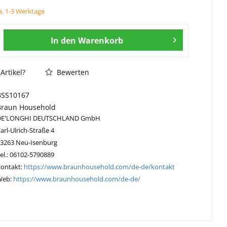
ca. 1-3 Werktage
In den
Warenkorb
Artikel?
Bewerten
BSS10167
Braun Household
DE'LONGHI DEUTSCHLAND GmbH
arl-Ulrich-Straße 4
63263 Neu-Isenburg
el.: 06102-5790889
Kontakt:
https://www.braunhousehold.com/de-de/kontakt
Web:
https://www.braunhousehold.com/de-de/