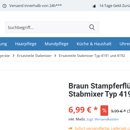
Versand innerhalb von 24h***
14 Tage Geld-Zurü
nung
Haarpflege
Mundpflege
Küche & Haushalt
Uhre
geräte
Ersatzteile Stabmixer
Ersatzteile Stabmixer Typ 4191 und 4192
Braun Stampferflü
Stabmixer Typ 41
6,99 € *
9,99 € *
(
inkl. MwSt.
zzgl. Versandkosten
Sofort versandfertig, Lieferzeit 