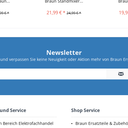
aun...
Braun Standmixer...
Brau
21,99 € *
19,9
99 € *
24,99 € *
Newsletter
und verpassen Sie keine Neuigkeit oder Aktion mehr von Braun Ers
 und Service
Shop Service
m Bereich Elektrofachhandel
Braun Ersatzteile & Zubehö