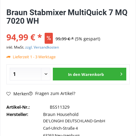
Braun Stabmixer MultiQuick 7 MQ
7020 WH
94,99 € *
99,99 € *
(5% gespart)
inkl. MwSt.
zzgl. Versandkosten
Lieferzeit 1 - 3 Werktage
In den
Warenkorb
Fragen zum Artikel?
Merken
Artikel-Nr.:
BSS11329
Hersteller:
Braun Household
DE'LONGHI DEUTSCHLAND GmbH
Carl-Ulrich-Straße 4
63263 Neu-Isenburg