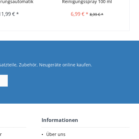
ungsautomatik
Reinigungsspray 100 ml
11,99 € *
6,99 € *
8,99 € *
atzteile, Zubehör, Neugeräte online kaufen.
Informationen
r
Über uns