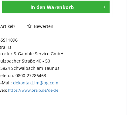
In den
Warenkorb
Artikel?
Bewerten
BSS11096
Oral-B
Procter & Gamble Service GmbH
Sulzbacher Straße 40 - 50
65824 Schwalbach am Taunus
Telefon: 0800-27286463
E-Mail:
dekontakt.im@pg.com
Web:
https://www.oralb.de/de-de