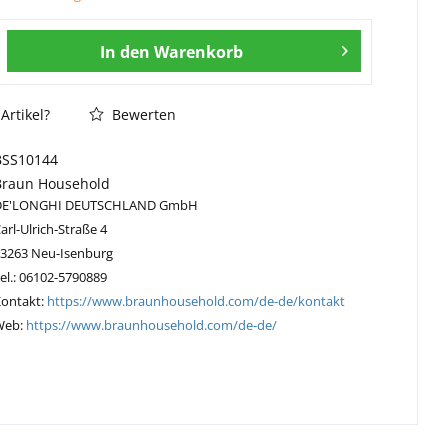
In den
Warenkorb
Artikel?
Bewerten
BSS10144
Braun Household
DE'LONGHI DEUTSCHLAND GmbH
arl-Ulrich-Straße 4
63263 Neu-Isenburg
el.: 06102-5790889
Kontakt:
https://www.braunhousehold.com/de-de/kontakt
Web:
https://www.braunhousehold.com/de-de/