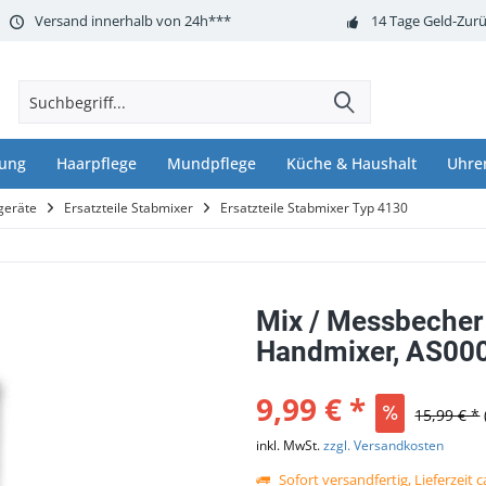
Versand innerhalb von 24h***
14 Tage Geld-Zurü
nung
Haarpflege
Mundpflege
Küche & Haushalt
Uhre
geräte
Ersatzteile Stabmixer
Ersatzteile Stabmixer Typ 4130
Mix / Messbecher 
Handmixer, AS00
9,99 € *
15,99 € *
inkl. MwSt.
zzgl. Versandkosten
Sofort versandfertig, Lieferzeit 