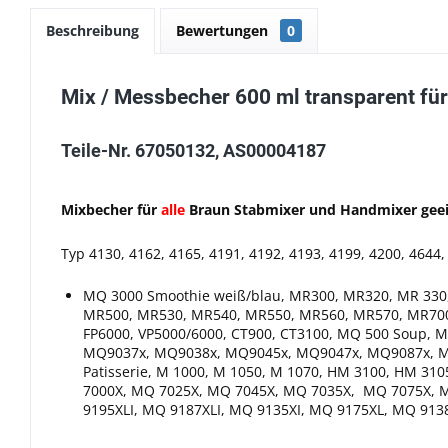
Beschreibung
Bewertungen
0
Mix / Messbecher 600 ml transparent fü
Teile-Nr. 67050132, AS00004187
Mixbecher für
alle
Braun Stabmixer und Handmixer gee
Typ 4130, 4162, 4165, 4191, 4192, 4193, 4199, 4200, 4644
MQ 3000 Smoothie weiß/blau, MR300, MR320, MR 330
MR500, MR530, MR540, MR550, MR560, MR570, MR700
FP6000, VP5000/6000, CT900, CT3100, MQ 500 Soup, 
MQ9037x, MQ9038x, MQ9045x, MQ9047x, MQ9087x, MQ 
Patisserie, M 1000, M 1050, M 1070, HM 3100, HM 
7000X, MQ 7025X, MQ 7045X, MQ 7035X, MQ 7075X, 
9195XLI, MQ 9187XLI, MQ 9135XI, MQ 9175XL, MQ 