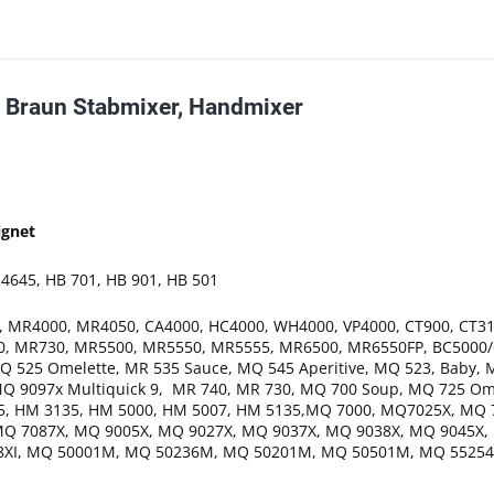
r Braun Stabmixer, Handmixer
ignet
, 4645, HB 701, HB 901, HB 501
, MR4000, MR4050, CA4000, HC4000, WH4000, VP4000, CT900, CT3
, MR730, MR5500, MR5550, MR5555, MR6500, MR6550FP, BC5000/6
MQ 525 Omelette, MR 535 Sauce, MQ 545 Aperitive, ​MQ 523, Baby
9097x Multiquick 9, MR 740, MR 730, MQ 700 Soup, MQ 725 Omel
3105, HM 3135, HM 5000, HM 5007, HM 5135,MQ 7000, MQ7025X, M
MQ 7087X, MQ 9005X, MQ 9027X, MQ 9037X, MQ 9038X, MQ 9045X,
9138XI, MQ 50001M, MQ 50236M, MQ 50201M, MQ 50501M, MQ 55