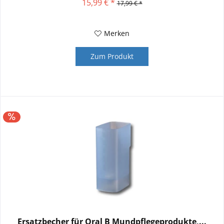
15,99 € *
17,99 € *
Merken
Zum Produkt
Ersatzbecher für Oral B Mundpflegeprodukte,...