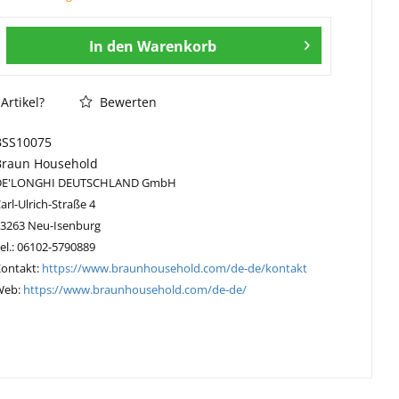
In den
Warenkorb
Artikel?
Bewerten
BSS10075
Braun Household
DE'LONGHI DEUTSCHLAND GmbH
arl-Ulrich-Straße 4
63263 Neu-Isenburg
el.: 06102-5790889
Kontakt:
https://www.braunhousehold.com/de-de/kontakt
Web:
https://www.braunhousehold.com/de-de/