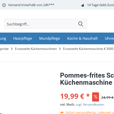
Versand innerhalb von 24h***
14 Tage Geld-Zurü
nung
Haarpflege
Mundpflege
Küche & Haushalt
Uhre
geräte
Ersatzteile Küchenmaschinen
Ersatzteile Küchenmaschine K 300
Pommes-frites Sc
Küchenmaschine 
19,99 € *
24,99 €
inkl. MwSt.
zzgl. Versandkosten
Sofort versandfertig, Lieferzeit 