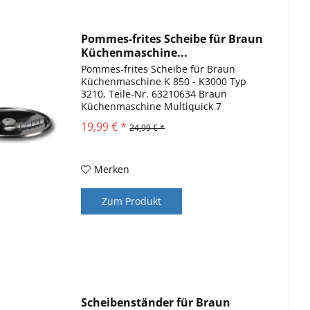
Pommes-frites Scheibe für Braun
Küchenmaschine...
Pommes-frites Scheibe für Braun
Küchenmaschine K 850 - K3000 Typ
3210, Teile-Nr. 63210634 Braun
Küchenmaschine Multiquick 7
Ersatzteile kompatibel zu
19,99 € *
24,99 € *
Universalschüssel K 850, K 1000, K
2000, K 3000 und KM 3050
Merken
Zum Produkt
Scheibenständer für Braun