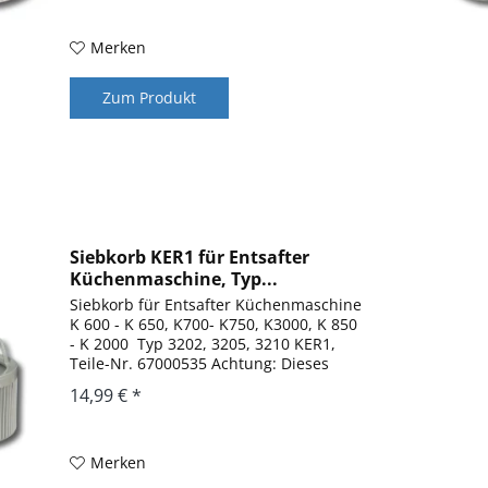
Küchenmaschine K 3000, KM...
Merken
Zum Produkt
Siebkorb KER1 für Entsafter
Küchenmaschine, Typ...
Siebkorb für Entsafter Küchenmaschine
K 600 - K 650, K700- K750, K3000, K 850
- K 2000 Typ 3202, 3205, 3210 KER1,
Teile-Nr. 67000535 Achtung: Dieses
Ersatzteil kann bei Typ 3210 nur
14,99 € *
verwendet werden, wenn die...
Merken