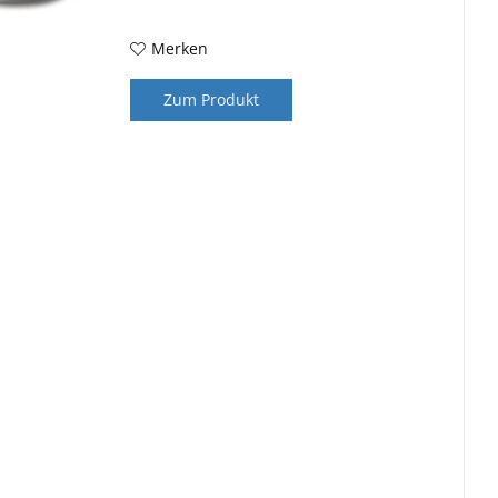
Mixbehälter 1l K 850, K 1000, K...
Merken
Zum Produkt