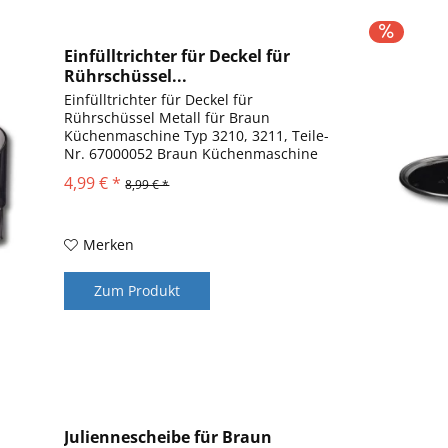
Einfülltrichter für Deckel für
Rührschüssel...
Einfülltrichter für Deckel für
Rührschüssel Metall für Braun
Küchenmaschine Typ 3210, 3211, Teile-
Nr. 67000052 Braun Küchenmaschine
Multiquick 7 K 3000 und KM 3050
4,99 € *
8,99 € *
Ersatzteile Der Einfülltrichter dient zum
sauberen Arbeiten in der...
Merken
Zum Produkt
Juliennescheibe für Braun