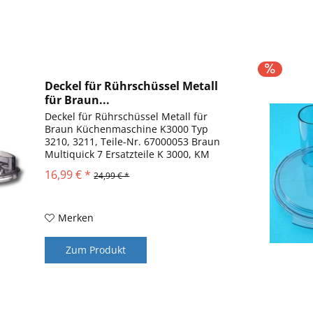
Deckel für Rührschüssel Metall
für Braun...
Deckel für Rührschüssel Metall für
Braun Küchenmaschine K3000 Typ
3210, 3211, Teile-Nr. 67000053 Braun
Multiquick 7 Ersatzteile K 3000, KM
3050 Dieser Deckel passt NUR auf die
16,99 € *
24,99 € *
Metallschüssel der Küchenmaschine
Multiquick 7 K 3000 und KM...
Merken
Zum Produkt