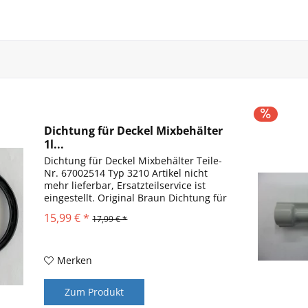
Dichtung für Deckel Mixbehälter
1l...
Dichtung für Deckel Mixbehälter Teile-
Nr. 67002514 Typ 3210 Artikel nicht
mehr lieferbar, Ersatzteilservice ist
eingestellt. Original Braun Dichtung für
1l Mixeraufsatz geeignet für folgende
15,99 € *
17,99 € *
Modelle: Typ 3210, Modelle: K850,
K950, K1000,...
Merken
Zum Produkt