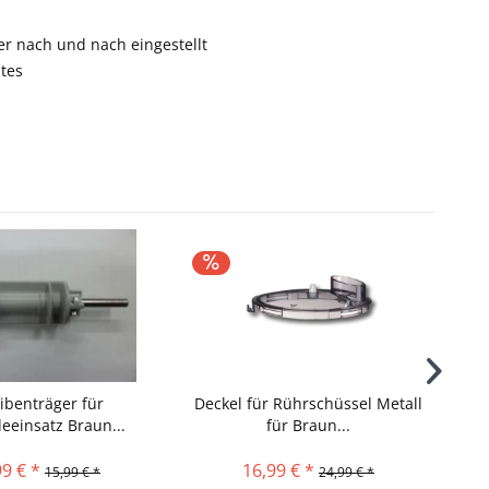
der nach und nach eingestellt
tes
ibenträger für
Deckel für Rührschüssel Metall
eeinsatz Braun...
für Braun...
Kü
99 € *
16,99 € *
15,99 € *
24,99 € *