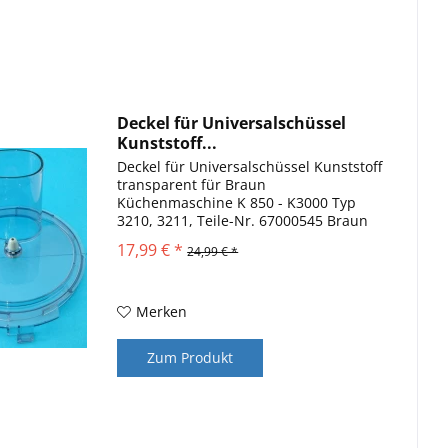
Deckel für Universalschüssel
Kunststoff...
Deckel für Universalschüssel Kunststoff
transparent für Braun
Küchenmaschine K 850 - K3000 Typ
3210, 3211, Teile-Nr. 67000545 Braun
Küchenmaschine Multiquick 7 K3000
17,99 € *
24,99 € *
und KM 3050 Ersatzteile Modell: K 850,
K 1000, K 3000, KM 3050 Bitte...
Merken
Zum Produkt