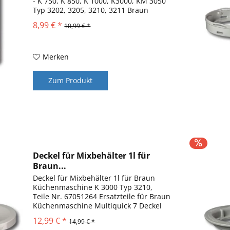
- K 750, K 850, K 1000, K3000, KM 3050
Typ 3202, 3205, 3210, 3211 Braun
Multiquick 5, TributeCollection, Braun
8,99 € *
10,99 € *
Multiquick 3, CombiMax Stopfer für
Deckel...
Merken
Zum Produkt
Deckel für Mixbehälter 1l für
Braun...
Deckel für Mixbehälter 1l für Braun
Küchenmaschine K 3000 Typ 3210,
Teile Nr. 67051264 Ersatzteile für Braun
Küchenmaschine Multiquick 7 Deckel
ohne Dichtung für Mixerglas 1l und
12,99 € *
14,99 € *
Mixbehälter Kunsstoff 1l Braun