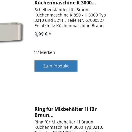
Küchenmaschine K 3000...
Scheibenständer für Braun
Küchenmaschine K 850 - K 3000 Typ
3210 und 3211 , Teile-Nr. 67000527
Ersatzteile Küchenmaschine Braun
Multiquick 7 und KM 3050 K 850, K
9,99 € *
1000, K 2000, K 3000 Aufbewahrung für
Scheiben
Merken
Zum Produkt
Ring für Mixbehälter 1l für
Braun...
Ring für Mixbehälter 1l Braun
Küchenmaschine K 3000 Typ 3210,