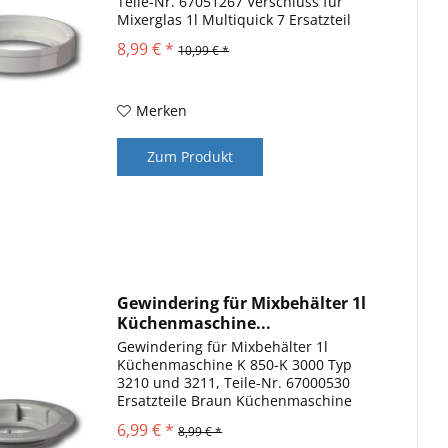
Teile-Nr. 67051267 Verschluss für
Mixerglas 1l Multiquick 7 Ersatzteil
8,99 € *
10,99 € *
Merken
Zum Produkt
Gewindering für Mixbehälter 1l
Küchenmaschine...
Gewindering für Mixbehälter 1l
Küchenmaschine K 850-K 3000 Typ
3210 und 3211, Teile-Nr. 67000530
Ersatzteile Braun Küchenmaschine
Multiquick 7 und KM 3050 Gewindering
6,99 € *
8,99 € *
passend zu Mixglas 1l und Kunststoff-