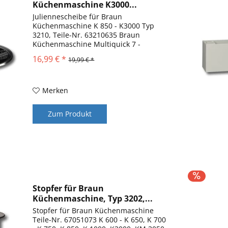
Küchenmaschine K3000...
Juliennescheibe für Braun
Küchenmaschine K 850 - K3000 Typ
3210, Teile-Nr. 63210635 Braun
Küchenmaschine Multiquick 7 -
Ersatzteile zur Verwendung in der
16,99 € *
19,99 € *
Universalschüssel K 850, K 1000, K
2000, K 3000 und KM3050
Merken
Zum Produkt
Stopfer für Braun
Küchenmaschine, Typ 3202,...
Stopfer für Braun Küchenmaschine
Teile-Nr. 67051073 K 600 - K 650, K 700