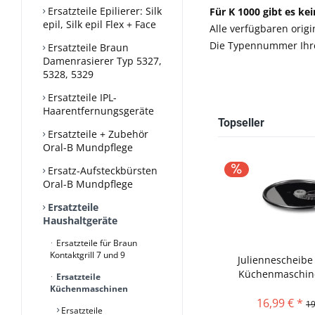
Ersatzteile Epilierer: Silk
Für K 1000 gibt es k
epil, Silk epil Flex + Face
Alle verfügbaren origi
Die Typennummer Ihre
Ersatzteile Braun
Damenrasierer Typ 5327,
5328, 5329
Ersatzteile IPL-
Haarentfernungsgeräte
Topseller
Ersatzteile + Zubehör
Oral-B Mundpflege
Ersatz-Aufsteckbürsten
Oral-B Mundpflege
Ersatzteile
Haushaltgeräte
Ersatzteile für Braun
Kontaktgrill 7 und 9
Juliennescheibe
Küchenmaschine
Ersatzteile
Küchenmaschinen
16,99 € *
19
Ersatzteile