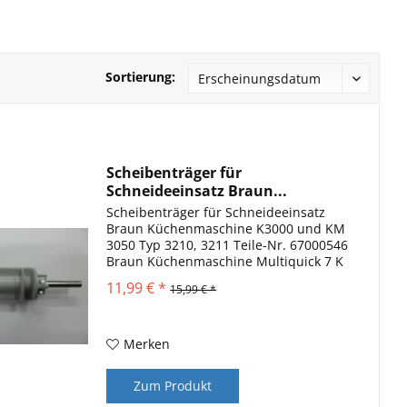
Sortierung:
Scheibenträger für
Schneideeinsatz Braun...
Scheibenträger für Schneideeinsatz
Braun Küchenmaschine K3000 und KM
3050 Typ 3210, 3211 Teile-Nr. 67000546
Braun Küchenmaschine Multiquick 7 K
850 - K 3000 und KM 3050 Ersatzteile
11,99 € *
15,99 € *
Für Braun Küchenmaschinen K 850, K
1000, K 3000 und KM...
Merken
Zum Produkt