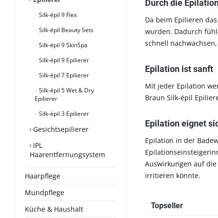
Durch die Epilatio
Silk-épil 9 Flex
Da beim Epilieren das
Silk-épil Beauty Sets
wurden. Dadurch fühle
schnell nachwachsen,
Silk-épil 9 SkinSpa
Silk-épil 9 Epilierer
Epilation ist sanft
Silk-épil 7 Epilierer
Mit jeder Epilation we
Silk-épil 5 Wet & Dry
Braun Silk-épil Epili
Epilierer
Silk-épil 3 Epilierer
Epilation eignet s
Gesichtsepilierer
Epilation in der Bade
IPL
Epilationseinsteigerin
Haarentfernungsystem
Auswirkungen auf die 
irritieren könnte.
Haarpflege
Mundpflege
Topseller
Küche & Haushalt