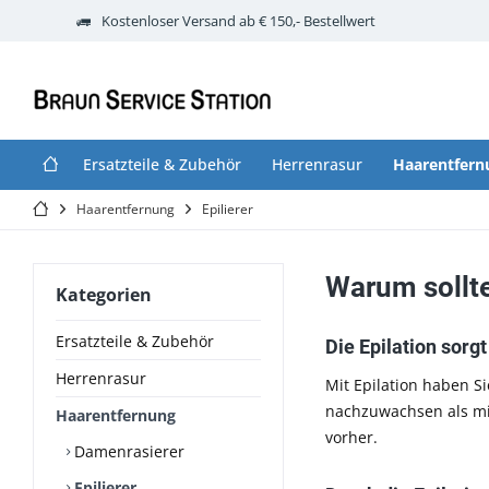
Kostenloser Versand ab € 150,- Bestellwert
Ersatzteile & Zubehör
Herrenrasur
Haarentfern
Haarentfernung
Epilierer
Warum sollte
Kategorien
Ersatzteile & Zubehör
Die Epilation sorgt
Herrenrasur
Mit Epilation haben S
nachzuwachsen als mi
Haarentfernung
vorher.
Damenrasierer
Epilierer