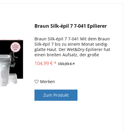
Braun Silk-épil 7 7-041 Epilierer
Braun Silk-épil 7 7-041 Mit dem Braun
Silk-épil 7 bis zu einem Monat seidig-
glatte Haut. Der Wet&Dry-Epilierer hat
einen breiten Aufsatz, der große
Bereiche abdeckt und mehr Haare bei
104,99 € *
159,99 € *
jedem Zug erfasst (verglichen mit dem
Braun Silk épil...
Merken
Zum Produkt