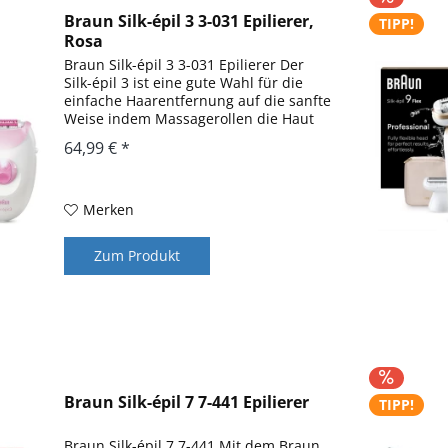
Braun Silk-épil 3 3-031 Epilierer,
TIPP!
Rosa
Braun Silk-épil 3 3-031 Epilierer Der
Silk-épil 3 ist eine gute Wahl für die
einfache Haarentfernung auf die sanfte
Weise indem Massagerollen die Haut
stimulieren und massieren um die
64,99 € *
Epilation zu erleichtern und den
Komfort in der...
Merken
Zum Produkt
Braun Silk-épil 7 7-441 Epilierer
TIPP!
Braun Silk-épil 7 7-441 Mit dem Braun