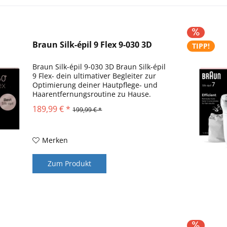
Braun Silk-épil 9 Flex 9-030 3D
TIPP!
Braun Silk-épil 9-030 3D Braun Silk-épil
9 Flex- dein ultimativer Begleiter zur
Optimierung deiner Hautpflege- und
Haarentfernungsroutine zu Hause.
Optimiere deine Hautpflegeroutine.
189,99 € *
199,99 € *
Verwöhne deine Haut und genieße bis
zu einem Monat...
Merken
Zum Produkt