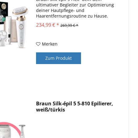
ultimativer Begleiter zur Optimierung
deiner Hautpflege- und
Haarentfernungsroutine zu Hause.
Das SkinSpa All-In-One Set - für glatte
234,99 € *
269,99 € *
Haut von Kopf bis Fuß.
Merken
Zum Produkt
Braun Silk-épil 5 5-810 Epilierer,
weiß/türkis