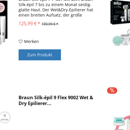
Silk-épil 7 bis zu einem Monat seidig-
glatte Haut. Der Wet&Dry-Epilierer hat
einen breiten Aufsatz, der große
Bereiche abdeckt und mehr Haare bei
125,99 € *
159,99 € *
jedem Zug erfasst (verglichen mit dem
Braun Silk épil...
Merken
Zum Produkt
Braun Silk-épil 9 Flex 9002 Wet &
Dry Epilierer...