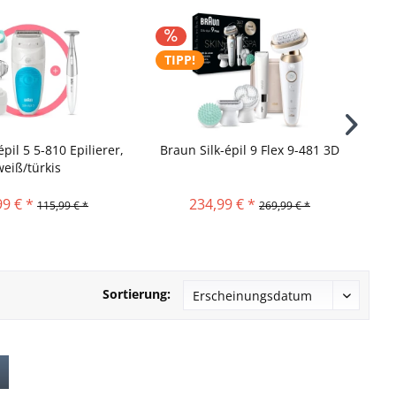
TIPP!
T
pil 5 5-810 Epilierer,
Braun Silk-épil 9 Flex 9-481 3D
Br
weiß/türkis
99 € *
234,99 € *
115,99 € *
269,99 € *
Sortierung: