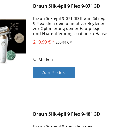
Braun Silk-épil 9 Flex 9-071 3D
Braun Silk-épil 9-071 3D Braun Silk-épil
9 Flex- dein dein ultimativer Begleiter
zur Optimierung deiner Hautpflege-
und Haarentfernungsroutine zu Hause.
Das SkinSpa All-In-One Set - für glatte
219,99 € *
269,99 € *
Haut von Kopf bis Fuß. Optimiere
deine...
Merken
Zum Produkt
Braun Silk-épil 9 Flex 9-481 3D
Braun Silk-épil 9 Flex- dein dein