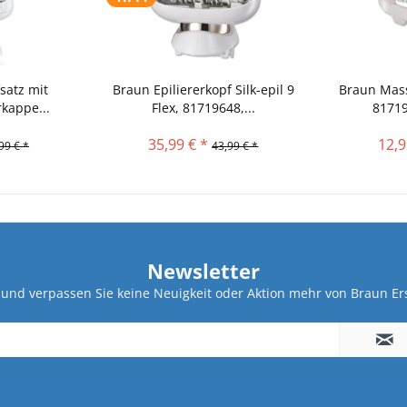
satz mit
Braun Epiliererkopf Silk-epil 9
Braun Mass
kappe...
Flex, 81719648,...
81719
35,99 € *
12,9
99 € *
43,99 € *
Newsletter
und verpassen Sie keine Neuigkeit oder Aktion mehr von Braun Ers