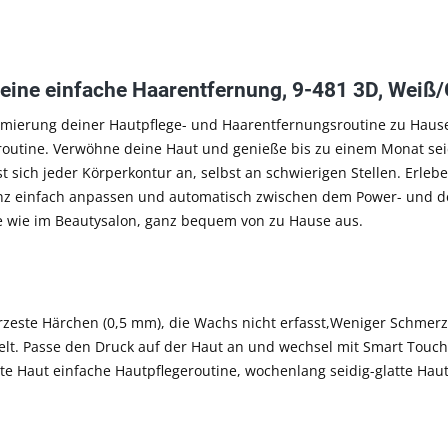
ür eine einfache Haarentfernung, 9-481 3D, Weiß
Optimierung deiner Hautpflege- und Haarentfernungsroutine zu Hause
eroutine. Verwöhne deine Haut und genieße bis zu einem Monat seid
asst sich jeder Körperkontur an, selbst an schwierigen Stellen. Erle
ganz einfach anpassen und automatisch zwischen dem Power- und
isse wie im Beautysalon, ganz bequem von zu Hause aus.
 kürzeste Härchen (0,5 mm), die Wachs nicht erfasst,Weniger Sch
kelt. Passe den Druck auf der Haut an und wechsel mit Smart Tou
te Haut einfache Hautpflegeroutine, wochenlang seidig-glatte Hau