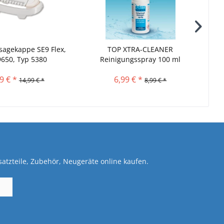
agekappe SE9 Flex,
TOP XTRA-CLEANER
650, Typ 5380
Reinigungsspray 100 ml
Sc
9 € *
6,99 € *
14,99 € *
8,99 € *
atzteile, Zubehör, Neugeräte online kaufen.