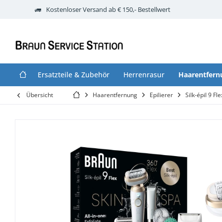
Kostenloser Versand ab € 150,- Bestellwert
Ersatzteile & Zubehör
Herrenrasur
Haarentfern
Übersicht
Haarentfernung
Epilierer
Silk-épil 9 Fle