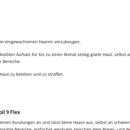
, um eingewachsenen Haaren vorzubeugen.
exiblen Aufsatz für bis zu einen Monat seidig-glatte Haut, selbst 
e Bereiche.
aut zu beleben und zu straffen.
il 9 Flex
 deinen Rundungen an und lässt keine Haare aus, selbst an schwier
sensible Bereiche, einfaches wechseln zwischen dem Power- und 