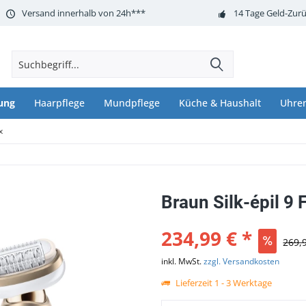
Versand innerhalb von 24h***
14 Tage Geld-Zurü
ung
Haarpflege
Mundpflege
Küche & Haushalt
Uhre
x
Braun Silk-épil 9 
234,99 € *
269,
inkl. MwSt.
zzgl. Versandkosten
Lieferzeit 1 - 3 Werktage