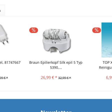
n
el, 81747667
Braun Epilierkopf Silk epil 5 Typ
TOP 
5390,...
Reinigu
26,99 € *
6,9
99 € *
32,99 € *