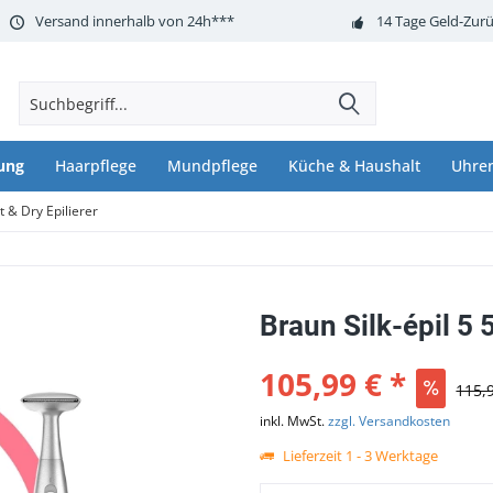
Versand innerhalb von 24h***
14 Tage Geld-Zurü
ung
Haarpflege
Mundpflege
Küche & Haushalt
Uhre
t & Dry Epilierer
Braun Silk-épil 5 
105,99 € *
115,
inkl. MwSt.
zzgl. Versandkosten
Lieferzeit 1 - 3 Werktage