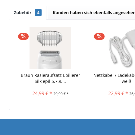
Zubehör
4
Kunden haben sich ebenfalls angesehe
Braun Rasieraufsatz Epilierer
Netzkabel / Ladekab
Silk epil 5,7,9,...
weiß
24,99 € *
22,99 € *
29,99 € *
26,