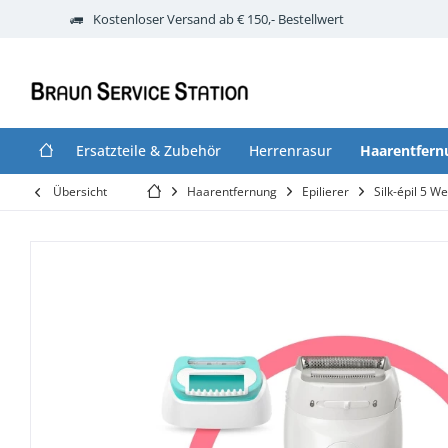
Kostenloser Versand ab € 150,- Bestellwert
Ersatzteile & Zubehör
Herrenrasur
Haarentfern
Übersicht
Haarentfernung
Epilierer
Silk-épil 5 We