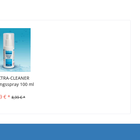
XTRA-CLEANER
ngsspray 100 ml
9 € *
8,99 € *