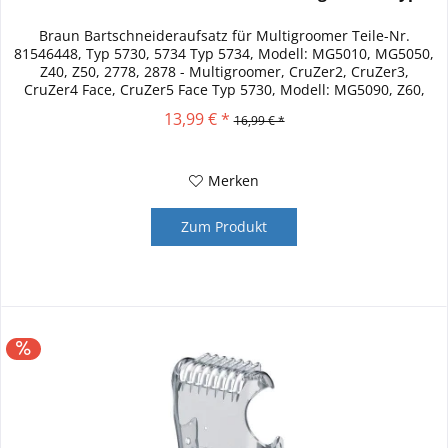
Braun Bartschneideraufsatz für Multigroomer Teile-Nr.
81546448, Typ 5730, 5734 Typ 5734, Modell: MG5010, MG5050,
Z40, Z50, 2778, 2878 - Multigroomer, CruZer2, CruZer3,
CruZer4 Face, CruZer5 Face Typ 5730, Modell: MG5090, Z60,
2838, Old...
13,99 € *
16,99 € *
Merken
Zum Produkt