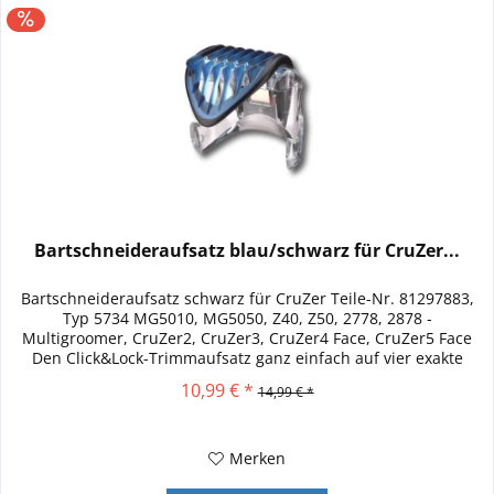
Bartschneideraufsatz blau/schwarz für CruZer...
Bartschneideraufsatz schwarz für CruZer Teile-Nr. 81297883,
Typ 5734 MG5010, MG5050, Z40, Z50, 2778, 2878 -
Multigroomer, CruZer2, CruZer3, CruZer4 Face, CruZer5 Face
Den Click&Lock-Trimmaufsatz ganz einfach auf vier exakte
Haarlängen...
10,99 € *
14,99 € *
Merken