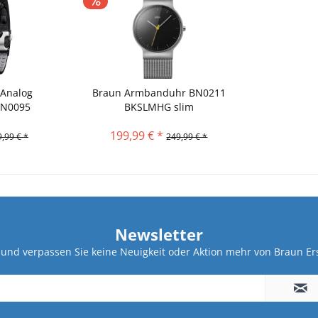
 Analog
Braun Armbanduhr BN0211
BN0095
BKSLMHG slim
..
199,99 € *
,99 € *
249,99 € *
Newsletter
und verpassen Sie keine Neuigkeit oder Aktion mehr von Braun Ers