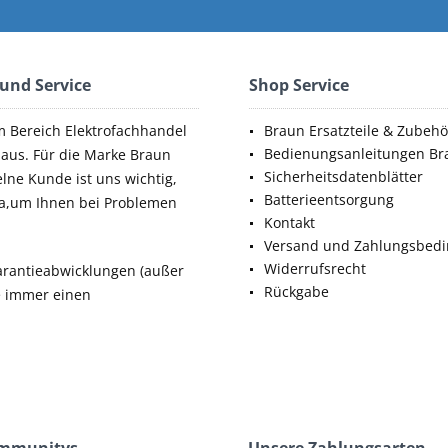
 und Service
Shop Service
m Bereich Elektrofachhandel
Braun Ersatzteile & Zubehö
Bedienungsanleitungen Br
aus. Für die Marke Braun
Sicherheitsdatenblätter
elne Kunde ist uns wichtig,
Batterieentsorgung
da,um Ihnen bei Problemen
Kontakt
Versand und Zahlungsbed
Widerrufsrecht
rantieabwicklungen (außer
Rückgabe
ie immer einen
ommunitys
Unsere Zahlungsarten