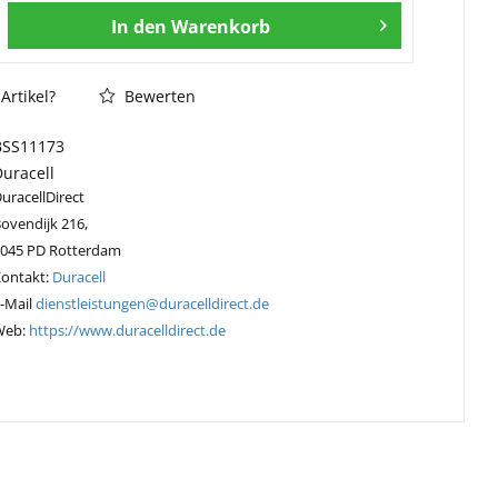
In den
Warenkorb
Artikel?
Bewerten
BSS11173
Duracell
uracellDirect
ovendijk 216,
3045 PD Rotterdam
Kontakt:
Duracell
-Mail
dienstleistungen@duracelldirect.de
Web:
https://www.duracelldirect.de