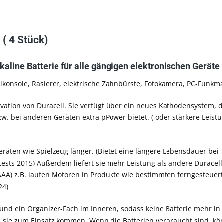
( 4 Stück)
aline Batterie für alle gängigen elektronischen Gerät
elkonsole, Rasierer, elektrische Zahnbürste, Fotokamera, PC-Funkma
novation von Duracell. Sie verfügt über ein neues Kathodensystem, 
w. bei anderen Geräten extra pPower bietet. ( oder stärkere Leis
räten wie Spielzeug länger. (Bietet eine längere Lebensdauer bei
ests 2015) Außerdem liefert sie mehr Leistung als andere Duracell 
 AAA) z.B. laufen Motoren in Produkte wie bestimmten ferngesteuert
24)
nd ein Organizer-Fach im Inneren, sodass keine Batterie mehr in
s sie zum Einsatz kommen. Wenn die Batterien verbraucht sind, kö