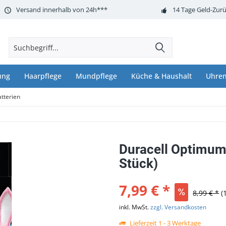
Versand innerhalb von 24h***
14 Tage Geld-Zurü
ung
Haarpflege
Mundpflege
Küche & Haushalt
Uhren
atterien
Duracell Optimum 
Stück)
7,99 € *
8,99 € *
(
inkl. MwSt.
zzgl. Versandkosten
Lieferzeit 1 - 3 Werktage