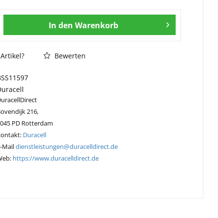
In den
Warenkorb
Artikel?
Bewerten
BSS11597
Duracell
uracellDirect
ovendijk 216,
3045 PD Rotterdam
Kontakt:
Duracell
-Mail
dienstleistungen@duracelldirect.de
Web:
https://www.duracelldirect.de