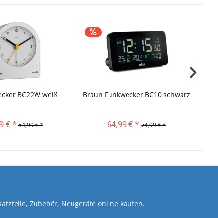
ecker BC22W weiß
Braun Funkwecker BC10 schwarz
9 € *
64,99 € *
54,99 € *
74,99 € *
atzteile, Zubehör, Neugeräte online kaufen.