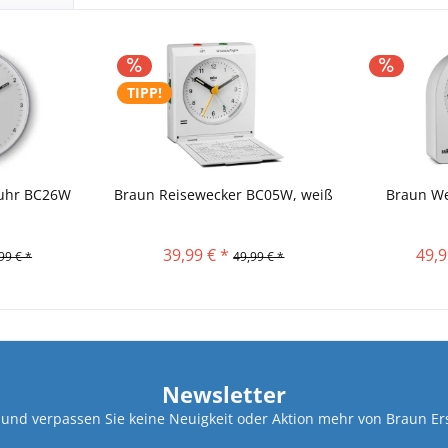
TIPP!
uhr BC26W
Braun Reisewecker BC05W, weiß
Braun W
39,99 € *
49,9
99 € *
49,99 € *
Newsletter
und verpassen Sie keine Neuigkeit oder Aktion mehr von Braun Ers