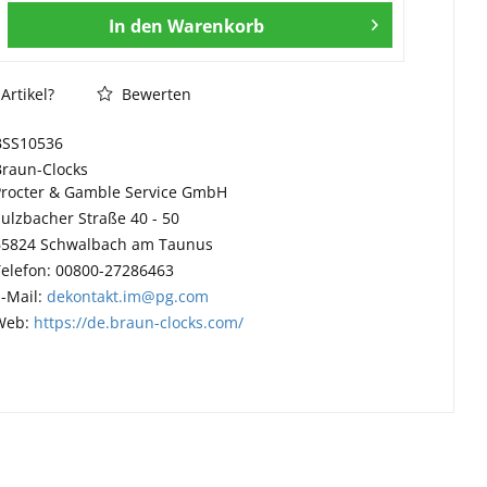
In den
Warenkorb
Artikel?
Bewerten
BSS10536
Braun-Clocks
Procter & Gamble Service GmbH
Sulzbacher Straße 40 - 50
65824 Schwalbach am Taunus
Telefon: 00800-27286463
E-Mail:
dekontakt.im@pg.com
Web:
https://de.braun-clocks.com/