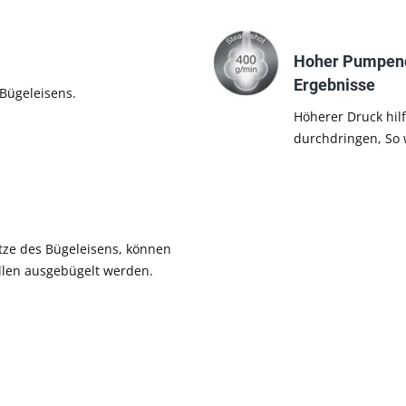
Hoher Pumpendr
Ergebnisse
Bügeleisens.
Höherer Druck hil
durchdringen, So w
itze des Bügeleisens, können
ellen ausgebügelt werden.