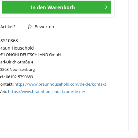
In den
Warenkorb
Artikel?
Bewerten
BSS10868
Braun Household
DE'LONGHI DEUTSCHLAND GmbH
arl-Ulrich-Straße 4
63263 Neu-Isenburg
el.: 06102-5790889
Kontakt:
https://www.braunhousehold.com/de-de/kontakt
Web:
https://www.braunhousehold.com/de-de/