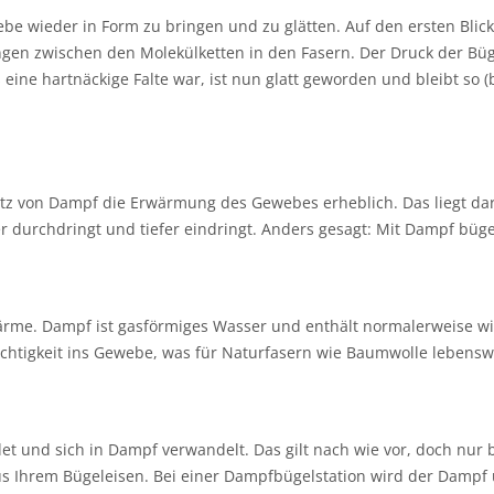
webe wieder in Form zu bringen und zu glätten. Auf den ersten Bl
ngen zwischen den Molekülketten in den Fasern. Der Druck der Bü
 eine hartnäckige Falte war, ist nun glatt geworden und bleibt so
atz von Dampf die Erwärmung des Gewebes erheblich. Das liegt da
er durchdringt und tiefer eindringt. Anders gesagt: Mit Dampf büge
Wärme. Dampf ist gasförmiges Wasser und enthält normalerweise w
tigkeit ins Gewebe, was für Naturfasern wie Baumwolle lebenswic
edet und sich in Dampf verwandelt. Das gilt nach wie vor, doch nu
aus Ihrem Bügeleisen. Bei einer Dampfbügelstation wird der Dampf