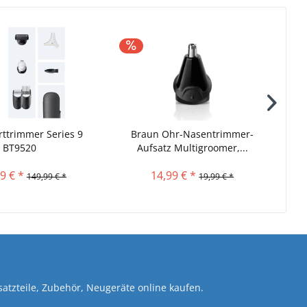
ttrimmer Series 9
Braun Ohr-Nasentrimmer-
Bra
BT9520
Aufsatz Multigroomer,...
9 € *
14,99 € *
149,99 € *
19,99 € *
atzteile, Zubehör, Neugeräte online kaufen.