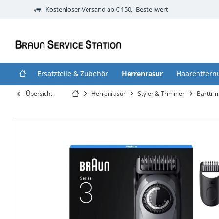
Kostenloser Versand ab € 150,- Bestellwert
Ersatzteile & Zubehör
Herrenrasur
Haarentfern
Übersicht
Herrenrasur
Styler & Trimmer
Barttri