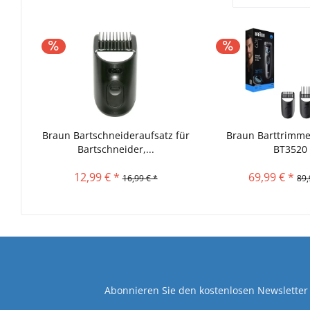
Braun Bartschneideraufsatz für
Braun Barttrimme
Bartschneider,...
BT3520
12,99 € *
69,99 € *
16,99 € *
89,
Abonnieren Sie den kostenlosen Newsletter 