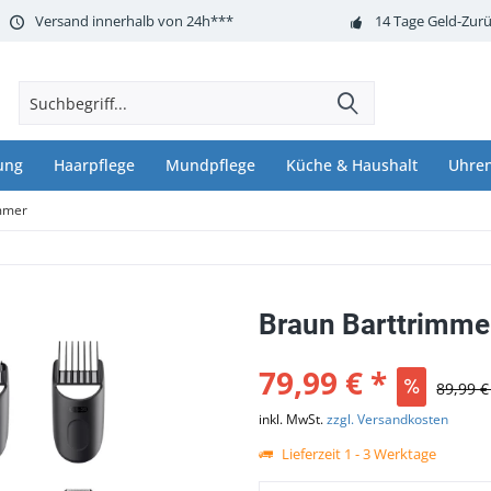
Versand innerhalb von 24h***
14 Tage Geld-Zurü
ung
Haarpflege
Mundpflege
Küche & Haushalt
Uhre
mmer
Braun Barttrimme
79,99 € *
89,99 €
inkl. MwSt.
zzgl. Versandkosten
Lieferzeit 1 - 3 Werktage