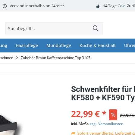
Versand innerhalb von 24h***
14 Tage Geld-Zurü
nung
Haarpflege
Mundpflege
Küche & Haushalt
Uhre
aschinen
Zubehör Braun Kaffeemaschine Typ 3105
Schwenkfilter fü
KF580 + KF590 Ty
22,99 € *
29,99 €
inkl. MwSt.
zzgl. Versandkosten
Sofort versandfertig, Lieferzeit 