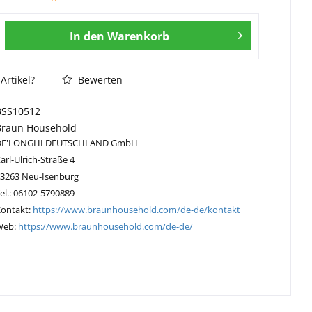
In den
Warenkorb
Artikel?
Bewerten
BSS10512
Braun Household
DE'LONGHI DEUTSCHLAND GmbH
arl-Ulrich-Straße 4
63263 Neu-Isenburg
el.: 06102-5790889
Kontakt:
https://www.braunhousehold.com/de-de/kontakt
Web:
https://www.braunhousehold.com/de-de/