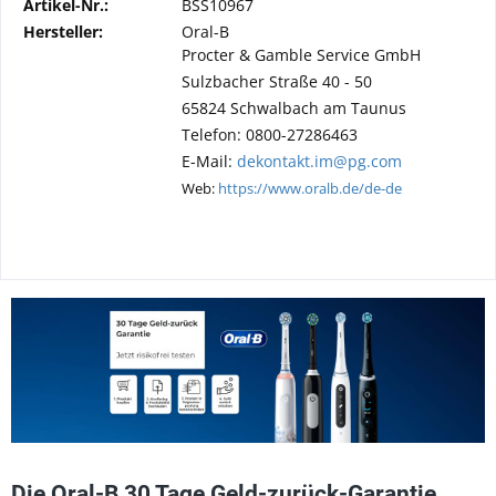
Artikel-Nr.:
BSS10967
Hersteller:
Oral-B
Procter & Gamble Service GmbH
Sulzbacher Straße 40 - 50
65824 Schwalbach am Taunus
Telefon: 0800-27286463
E-Mail:
dekontakt.im@pg.com
Web:
https://www.oralb.de/de-de
Die Oral-B 30 Tage Geld-zurück-Garantie