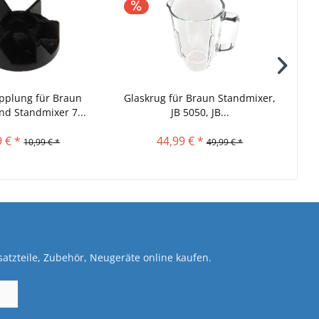
pplung für Braun
Glaskrug für Braun Standmixer,
d Standmixer 7...
JB 5050, JB...
9 € *
44,99 € *
10,99 € *
49,99 € *
atzteile, Zubehör, Neugeräte online kaufen.