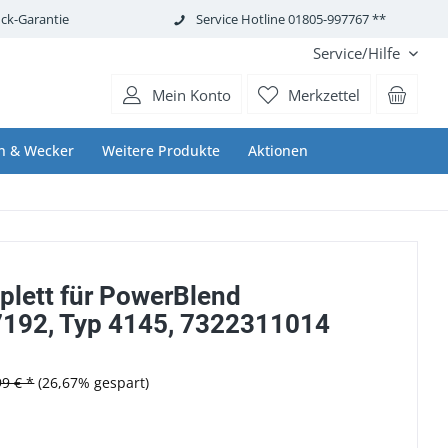
ck-Garantie
Service Hotline 01805-997767 **
Service/Hilfe
Mein Konto
Merkzettel
n & Wecker
Weitere Produkte
Aktionen
lett für PowerBlend
7192, Typ 4145, 7322311014
99 € *
(26,67% gespart)