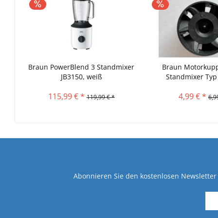
Braun PowerBlend 3 Standmixer
Braun Motorkupp
JB3150, weiß
Standmixer Typ 
115,99 € *
4,99 € *
119,99 € *
6,9
Abonnieren Sie den kostenlosen Newsletter 