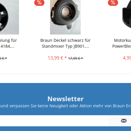
lung für
Braun Deckel schwarz für
Motorku
4184,...
Standmixer Typ JB901,...
PowerBlen
13,99 € *
4,9
9 € *
17,99 € *
Newsletter
und verpassen Sie keine Neuigkeit oder Aktion mehr von Braun Ers