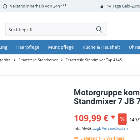
Versand innerhalb von 24h***
14 Tage Geld-Zurü
nung
Haarpflege
Mundpflege
Küche & Haushalt
Uhre
geräte
Ersatzteile Standmixer
Ersatzteile Standmixer Typ 4145
Motorgruppe komp
Standmixer 7 JB 
109,99 € *
149,
inkl. MwSt.
zzgl. Versandkosten
Lieferzeit 1 - 3 Werktage