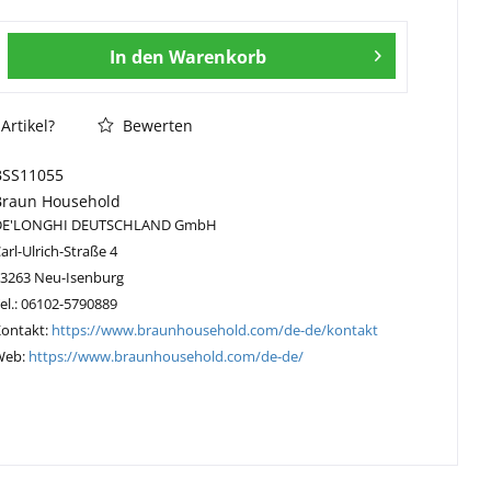
In den
Warenkorb
Artikel?
Bewerten
BSS11055
Braun Household
DE'LONGHI DEUTSCHLAND GmbH
arl-Ulrich-Straße 4
63263 Neu-Isenburg
el.: 06102-5790889
Kontakt:
https://www.braunhousehold.com/de-de/kontakt
Web:
https://www.braunhousehold.com/de-de/