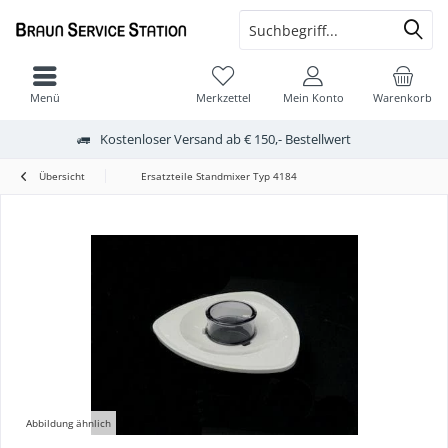
Menü
Merkzettel
Mein Konto
Warenkorb
Kostenloser Versand ab € 150,- Bestellwert
Übersicht
Ersatzteile Standmixer Typ 4184
Abbildung ähnlich